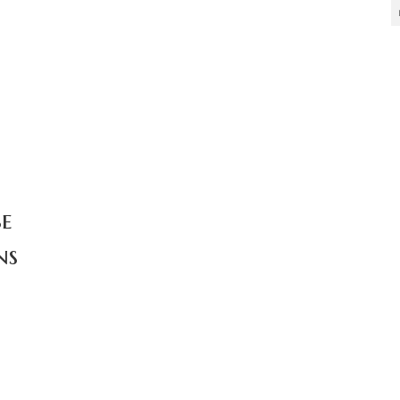
be
ns