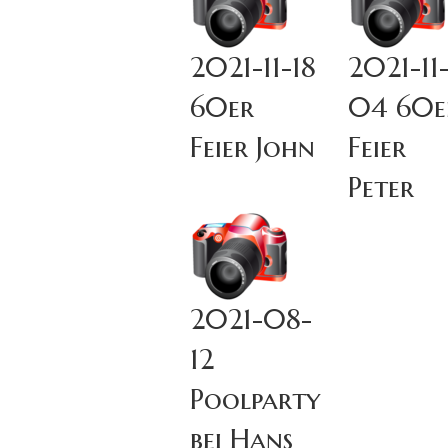
2021-11-18
2021-11
60er
04 60e
Feier John
Feier
Peter
2021-08-
12
Poolparty
bei Hans