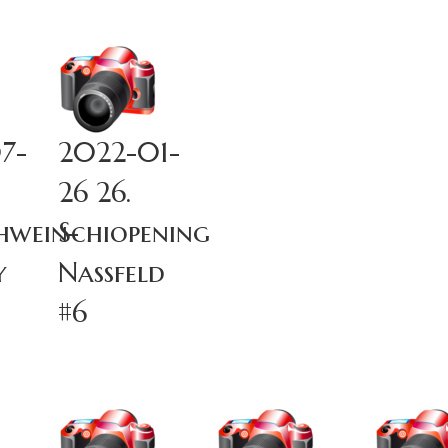
7-
2022-01-
26 26.
hwein-
Schiopening
y
Nassfeld
#6