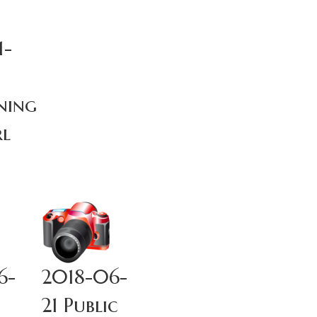
1-
ning
l
6-
2018-06-
21 Public