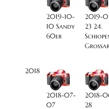
2019-10-
2019-0
10 Sandy
23 24.
60er
Schiope
Großar
2018
2018-07-
2018-0
07
28