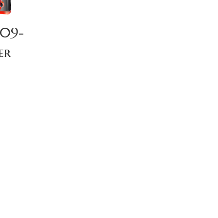
-09-
er