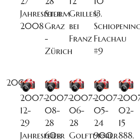
27
28
12
10
Jahresfeier
Sturm
Grillen
13.
2008
Graz
bei
Schiopenin
-
Franz
Flachau
Zürich
#9
2007
2007-
2007-
2007-
2007-
2007
12-
08-
06-
05-
02-
29
28
28
24
15
Jahresfeier
60er
Golfturnier
900.
888.