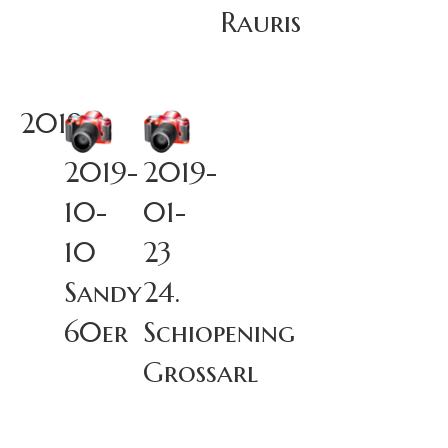
Rauris
2019
2019-
2019-
10-
01-
10
23
Sandy
24.
60er
Schiopening
Großarl