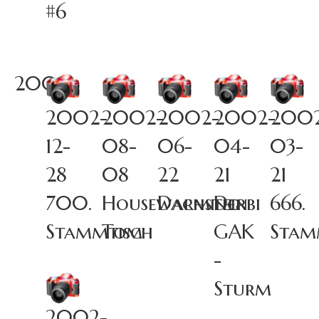
#6
2002
2002-
2002-
2002-
2002-
200
12-
08-
06-
04-
03-
28
08
22
21
21
700.
Housewarming
Dachstein
Derbi
666.
Stammtisch
Tom
GAK
Stam
-
Sturm
2002-