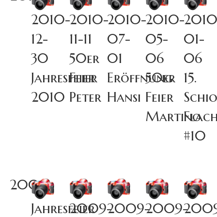
2010-
2010-
2010-
2010-
2010
12-
11-11
07-
05-
01-
30
50er
01
06
06
Jahresfeier
Feier
Eröffnung
50er
15.
2010
Peter
Hansi
Feier
Schi
Martino
Flac
#10
2009
Jahresfeier
2009-
2009-
2009-
200