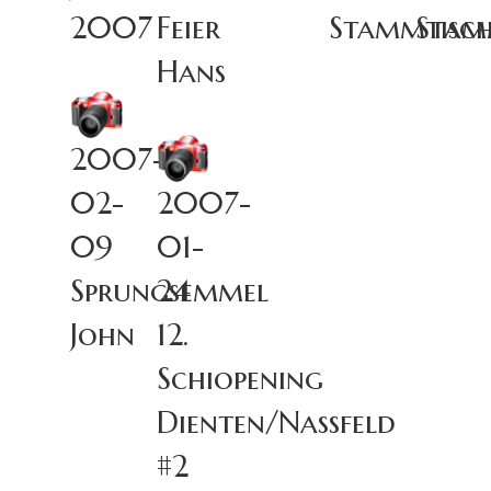
2007
Feier
Stammtisc
Stam
Hans
2007-
02-
2007-
09
01-
Sprungsemmel
24
John
12.
Schiopening
Dienten/Nassfeld
#2