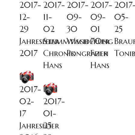
2017-
2017-
2017-
2017-
2017
12-
11-
09-
09-
05-
29
02
30
01
25
Jahresfeier
Stammtisch
Wanderung
70er
Brauf
2017
Chronik
Pongrazen
Feier
Toni
Hans
Hans
2017-
02-
2017-
17
01-
Jahresfeier
25