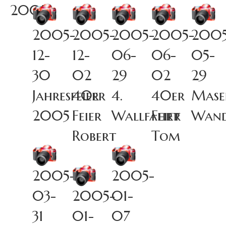
2005
2005-
2005-
2005-
2005-
2005
12-
12-
06-
06-
05-
30
02
29
02
29
Jahresfeier
40er
4.
40er
Mase
2005
Feier
Wallfahrt
Feier
Wand
Robert
Tom
2005-
2005-
03-
2005-
01-
31
01-
07