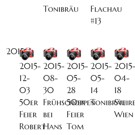
Tonibräu
Flachau
#13
2015
2015-
2015-
2015-
2015-
2015
12-
08-
05-
05-
04-
03
30
28
14
18
50er
Frühschoppen
50er
Tonibräu
Steir
Feier
bei
Feier
Wien
Robert
Hans
Tom