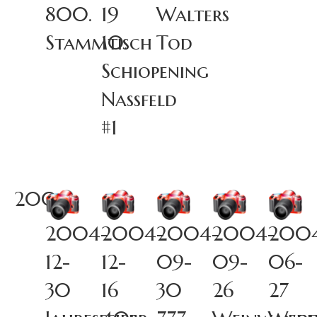
800.
19
Walters
Stammtisch
10.
Tod
Schiopening
Nassfeld
#1
2004
2004-
2004-
2004-
2004-
200
12-
12-
09-
09-
06-
30
16
30
26
27