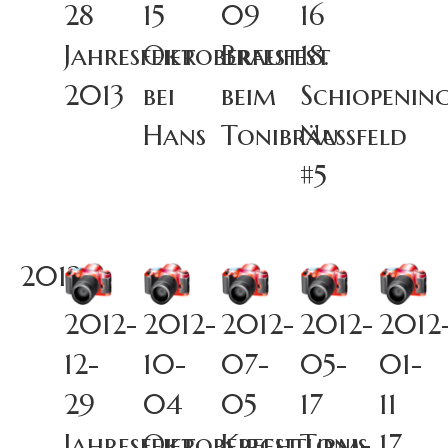
28
15
09
16
Jahresfeier
Oktoberfest
Braufest
18.
2013
bei
beim
Schiopenin
Hans
Tonibräu
Nassfeld
#5
2012
2012-
2012-
2012-
2012-
2012
12-
10-
07-
05-
01-
29
04
05
17
11
Jahresfeier
Oktoberfest
Kirchturm-
Tonis
17.