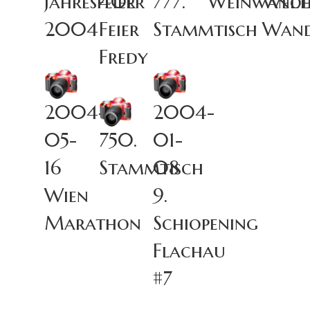
Jahresfeier
40er
777.
Weinwande
Wech
2004
Feier
Stammtisch
Wand
Fredy
2004-
2004-
05-
750.
01-
16
Stammtisch
08
Wien
9.
Marathon
Schiopening
Flachau
#7