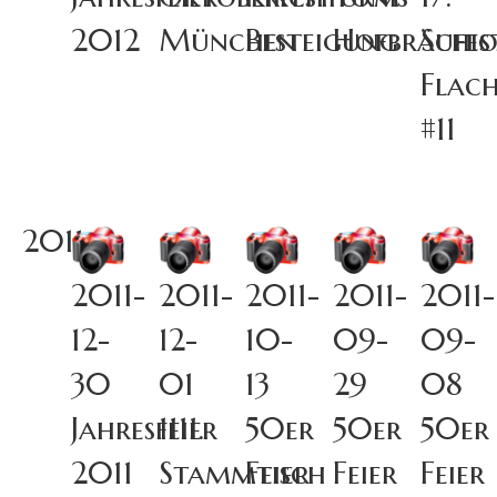
2012
München
Besteigung
Hofbräufes
Schi
Flac
#11
2011
2011-
2011-
2011-
2011-
2011-
12-
12-
10-
09-
09-
30
01
13
29
08
Jahresfeier
1111.
50er
50er
50er
2011
Stammtisch
Feier
Feier
Feier