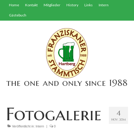
Home
Kontakt
Mitglieder
History
Links
Intern
Gästebuch
the one and only since 1988
Fotogalerie
4
NOV. 2014
Veröffentlicht in:
Intern
|
0