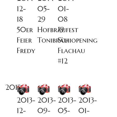
12-
05-
01-
18
29
08
50er
Hofbräufest
19.
Feier
Tonibräu
Schiopening
Fredy
Flachau
#12
2013
2013-
2013-
2013-
2013-
12-
09-
05-
01-