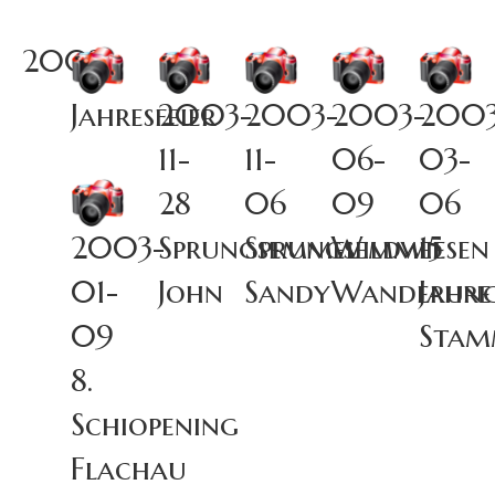
2003
Jahresfeier
2003-
2003-
2003-
2003
11-
11-
06-
03-
28
06
09
06
2003-
Sprungsemmel
Sprungsemmel
Wildwiesen
15
01-
John
Sandy
Wanderun
Jahre
09
Stam
8.
Schiopening
Flachau