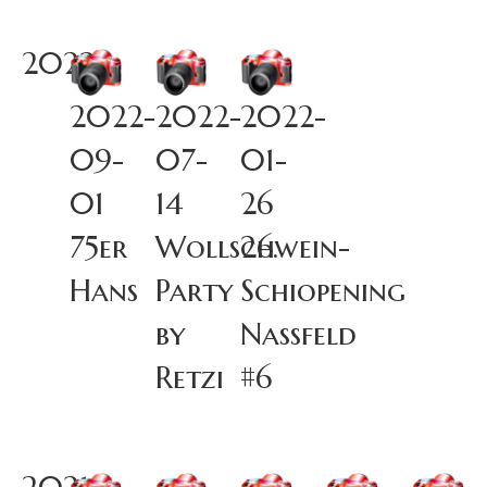
2022
2022-
2022-
2022-
09-
07-
01-
01
14
26
75er
Wollschwein-
26.
Hans
Party
Schiopening
by
Nassfeld
Retzi
#6