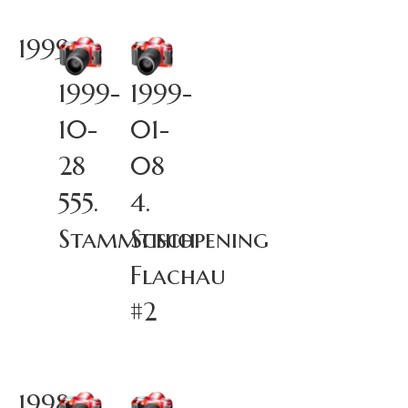
1999
1999-
1999-
10-
01-
28
08
555.
4.
Stammtisch
Schiopening
Flachau
#2
1998