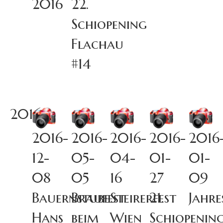
2016
22.
Schiopening
Flachau
#14
2016
2016-
2016-
2016-
2016-
2016
12-
05-
04-
01-
01-
08
05
16
27
09
Bauernstube
Braufest
Steirerfest
21.
Jahre
Hans
beim
Wien
Schiopenin