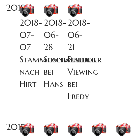
2018
2018-
2018-
2018-
07-
06-
06-
07
28
21
Stammtischausflug
Sonnwendfeier
Public
nach
bei
Viewing
Hirt
Hans
bei
Fredy
2017