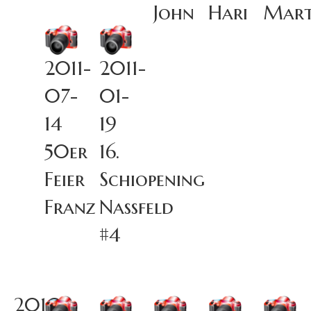
John
Hari
Mart
2011-
2011-
07-
01-
14
19
50er
16.
Feier
Schiopening
Franz
Nassfeld
#4
2010