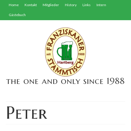
Home
Kontakt
Mitglieder
History
Links
Intern
Gästebuch
the one and only since 1988
Peter