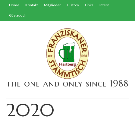
Home
Kontakt
Mitglieder
History
Links
Intern
Gästebuch
the one and only since 1988
2020