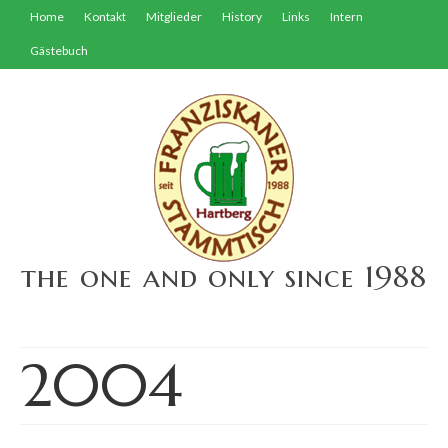
Home
Kontakt
Mitglieder
History
Links
Intern
Gästebuch
the one and only since 1988
2004